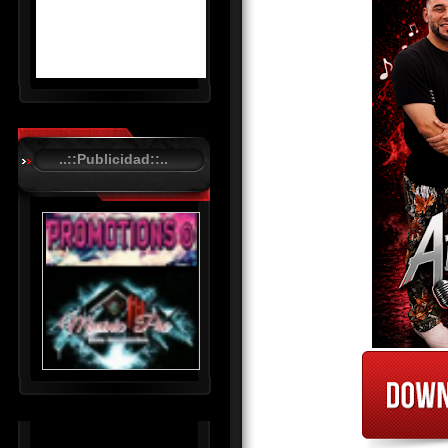
R
C
A
..::Publicidad::..
S
T
.
N
E
T