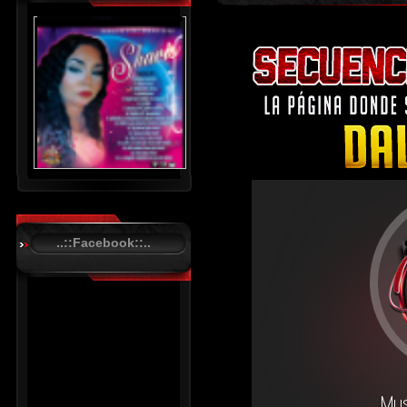
..::Facebook::..