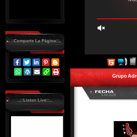
..::Comparte La Página::..
R
C
A
S
Grupo Adr
T
.
N
E
T
5.04.2026
..::Listen Live::..