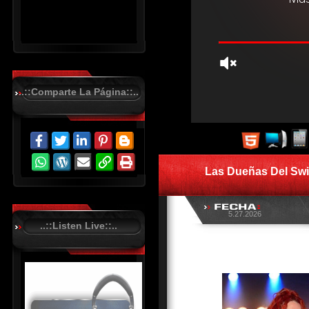
..::Comparte La Página::..
R
C
A
S
Las Dueñas Del Sw
T
.
N
E
T
5.27.2026
..::Listen Live::..