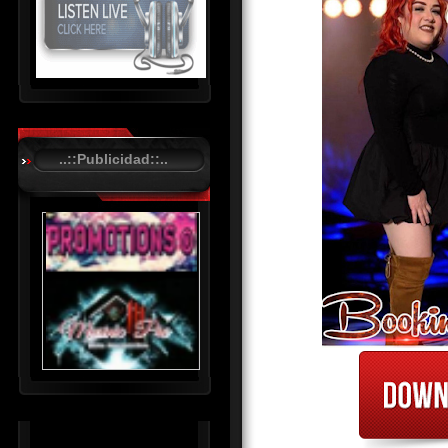
R
C
A
..::Publicidad::..
S
T
.
N
E
T