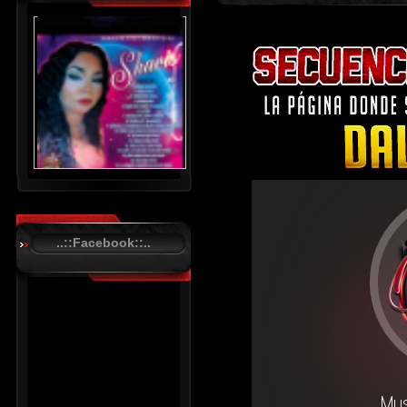
..::Facebook::..