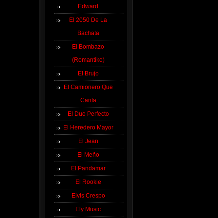
Edward
El 2050 De La
Bachata
El Bombazo
(Romantiko)
El Brujo
El Camionero Que
Canta
El Duo Perfecto
El Heredero Mayor
El Jean
El Meño
El Pandamar
El Rookie
Elvis Crespo
Ely Music