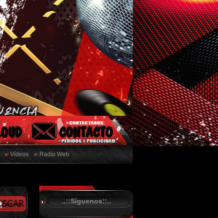
Vídeos
Radio Web
..::Síguenos::..