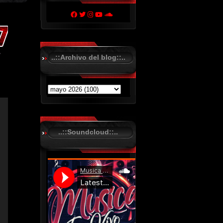
..::Archivo del blog::..
..::Soundcloud::..