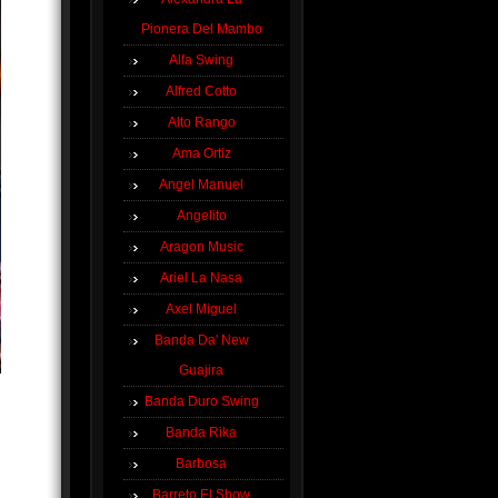
Pionera Del Mambo
Alfa Swing
Alfred Cotto
Alto Rango
Ama Ortiz
Angel Manuel
Angelito
Aragon Music
Ariel La Nasa
Axel Miguel
Banda Da' New
Guajira
Banda Duro Swing
Banda Rika
Barbosa
Barreto El Show