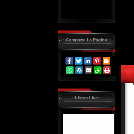
..::Comparte La Página::..
R
C
A
S
T
.
N
E
T
..::Listen Live::..