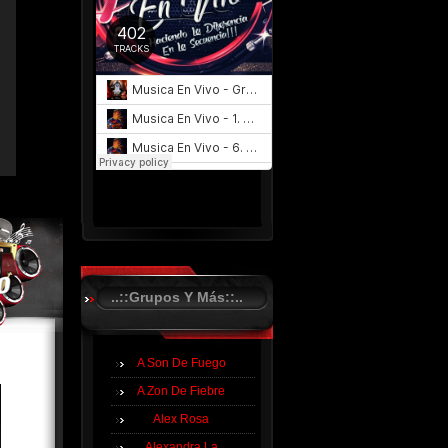
..::Grupos Y Más::..
A Son De Fuego
A Zon De Fiebre
Alex Rosa
Alexandra La