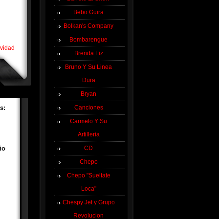
Bebo Guira
Bolkan's Company
Bombarengue
avidad
Brenda Liz
Bruno Y Su Linea
Dura
Bryan
s:
Canciones
Carmelo Y Su
Artilleria
io
CD
Chepo
Chepo "Sueltate
Loca"
Chespy Jet y Grupo
Revolucion