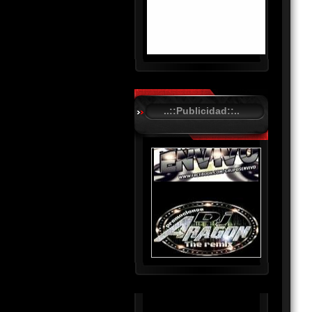
R
C
A
..::Publicidad::..
S
T
.
N
E
T