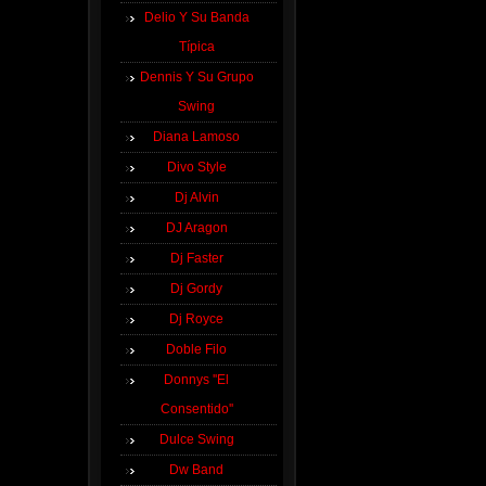
Delio Y Su Banda
Típica
Dennis Y Su Grupo
Swing
Diana Lamoso
Divo Style
Dj Alvin
DJ Aragon
Dj Faster
Dj Gordy
Dj Royce
Doble Filo
Donnys ''El
Consentido''
Dulce Swing
Dw Band